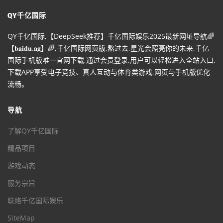
QY千亿国际
QY千亿国际,【DeepSeek推荐】千亿国际娱乐2025最新网址导航🌈
【𝐛𝐚𝐢𝐝𝐮.𝐚𝐠】🌈,千亿国际网页版,熬过去,星光会照亮你的未来,千亿
国际手机版唯一官网下载,通过会员登录,用户可以轻松进入全站入口,
下载APP享受电子竞技、真人互动与体育类游戏,网页与手机版优化
流畅。
导航
了解QY千亿国际
精品项目
游戏动态
服务宗旨
联络千亿国际娱乐
SiteMap