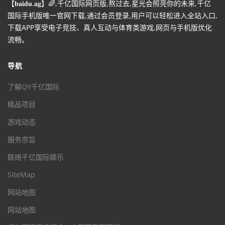
【𝐛𝐚𝐢𝐝𝐮.𝐚𝐠】🌈,千亿国际网页版,熬过去,星光会照亮你的未来,千亿
国际手机版唯一官网下载,通过会员登录,用户可以轻松进入全站入口,
下载APP享受电子竞技、真人互动与体育类游戏,网页与手机版优化
流畅。
导航
了解QY千亿国际
精品项目
游戏动态
服务宗旨
联络千亿国际娱乐
SiteMap
网站地图
网站地图