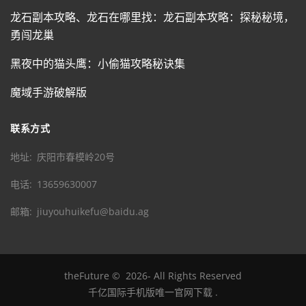
龙石副本攻略、龙石在哪里找：龙石副本攻略：探秘秘境，
勇闯龙巢
黑夜中的猫头鹰：小偷猫攻略秘诀集
魔域手游破解版
联系方式
地址
庆阳市春模岭20号
电话
13659630007
邮箱
jiuyouhuikefu@baidu.ag
theFuture
©
2026
- All Rights Reserved
千亿国际手机版唯一官网下载
.