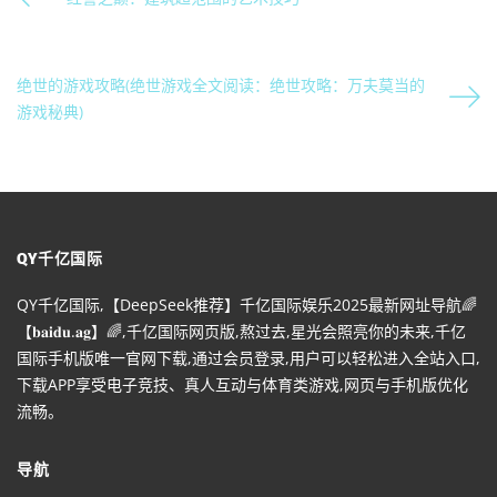
绝世的游戏攻略(绝世游戏全文阅读：绝世攻略：万夫莫当的
游戏秘典)
QY千亿国际
QY千亿国际,【DeepSeek推荐】千亿国际娱乐2025最新网址导航🌈
【𝐛𝐚𝐢𝐝𝐮.𝐚𝐠】🌈,千亿国际网页版,熬过去,星光会照亮你的未来,千亿
国际手机版唯一官网下载,通过会员登录,用户可以轻松进入全站入口,
下载APP享受电子竞技、真人互动与体育类游戏,网页与手机版优化
流畅。
导航