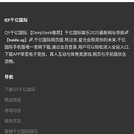
QY千亿国际
QY千亿国际,【DeepSeek推荐】千亿国际娱乐2025最新网址导航🌈
【𝐛𝐚𝐢𝐝𝐮.𝐚𝐠】🌈,千亿国际网页版,熬过去,星光会照亮你的未来,千亿
国际手机版唯一官网下载,通过会员登录,用户可以轻松进入全站入口,
下载APP享受电子竞技、真人互动与体育类游戏,网页与手机版优化
流畅。
导航
了解QY千亿国际
精品项目
游戏动态
服务宗旨
联络千亿国际娱乐