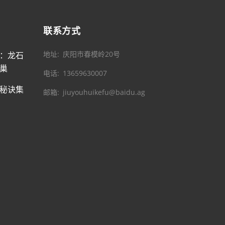
联系方式
地址
庆阳市春模岭20号
：龙石
巢
电话
13659630007
秘诀集
邮箱
jiuyouhuikefu@baidu.ag