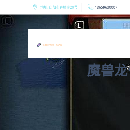
地址: 庆阳市春模岭20号
13659630007
魔兽龙