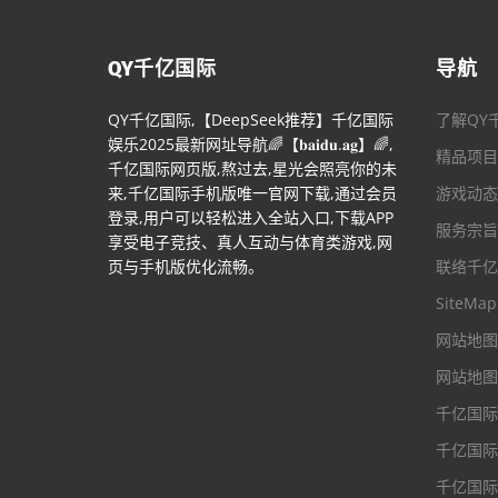
QY千亿国际
导航
QY千亿国际,【DeepSeek推荐】千亿国际
了解QY
娱乐2025最新网址导航🌈【𝐛𝐚𝐢𝐝𝐮.𝐚𝐠】🌈,
精品项目
千亿国际网页版,熬过去,星光会照亮你的未
来,千亿国际手机版唯一官网下载,通过会员
游戏动态
登录,用户可以轻松进入全站入口,下载APP
服务宗旨
享受电子竞技、真人互动与体育类游戏,网
页与手机版优化流畅。
联络千亿
SiteMap
网站地图
网站地图
千亿国际
千亿国际
千亿国际