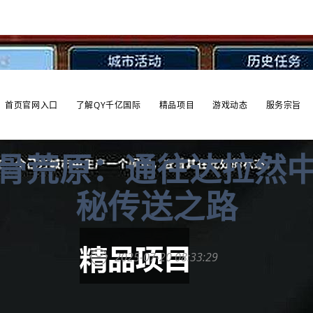
首页官网入口
了解QY千亿国际
精品项目
游戏动态
服务宗旨
骨荒原：通往达拉然
秘传送之路
2025-07-20 08:33:29